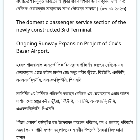
বাংলাদেশে নিযুক্ত ভারতের মান্যবর হাইকমিশনার জনাব প্রনয় ভার্মা এবং
বেবিচক চেয়ারম্যান মহোদয়ের সাথে সৌজন্য সাক্ষাত। (০৩-০১-২০২৩)
The domestic passenger service section of the
newly constructed 3rd Terminal.
Ongoing Runway Expansion Project of Cox's
Bazar Airport.
হযরত শাহজালাল আন্তর্জাতিক বিমানবন্দর পরিদর্শন করছেন বেবিচক এর
চেয়ারম্যান এয়ার ভাইস মার্শাল মোঃ মঞ্জুর কবীর ভূঁইয়া, বিইউপি, এনডিসি,
এনএসডব্লিউসি, এএফডব্লিউসি, পিএসসি
নবনির্মিত ৩য় টার্মিনাল পরিদর্শন করছেন বেবিচক এর চেয়ারম্যান এয়ার ভাইস
মার্শাল মোঃ মঞ্জুর কবীর ভূঁইয়া, বিইউপি, এনডিসি, এনএসডব্লিউসি,
এএফডব্লিউসি, পিএসসি
'নিরব এলাকা' কর্মসূচির শুভ উদ্বোধন করছেন পরিবেশ, বন ও জলবায়ু পরিবর্তন
মন্ত্রণালয় ও পানি সম্পদ মন্ত্রণালয়ের মাননীয় উপদেষ্টা সৈয়দা রিজওয়ানা
হাসান।