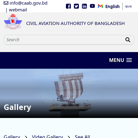
info@caab.gov.bd
English
বাংলা
| webmail
CIVIL AVIATION AUTHORITY OF BANGLADESH
MENU
Gallery
Gallery
Video Gallery
See All