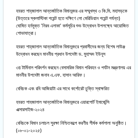
হযরত শাহ্‌জালাল আন্তর্জাতিক বিমানবন্দর এর সম্মুখস্থ ৩ কি.মি. মহাসড়কে
(উত্তরে স্কলাস্টিকা পয়েন্ট হতে দক্ষিণে লো মেরিডিয়ান পয়েন্ট পর্যন্ত)
ঘোষিত হর্নমুক্ত 'নিরব এলাকা' কর্মসূচির শুভ উদ্বোধন উপলক্ষ্যে আয়োজিত
শোভাযাত্রা।
হযরত শাহ্‌জালাল আন্তর্জাতিক বিমানবন্দরে প্রবাসীদের জন্য বিশেষ লাউঞ্জ
উদ্বোধন করছেন মাননীয় প্রধান উপদেষ্টা ড. মুহাম্মদ ইউনূস
৩য় টার্মিনাল পরিদর্শন করছেন বেসামরিক বিমান পরিবহন ও পর্যটন মন্ত্রণালয় এর
মাননীয় উপদেষ্টা জনাব এ.এফ. হাসান আরিফ।
বেবিচক এবং রবি আজিয়াটা এর সাথে কর্পোরেট চুক্তি স্বাক্ষরিত
হযরত শাহজালাল আন্তর্জাতিক বিমানবন্দরে এয়ারপোর্ট ইমার্জেন্সি
এক্সারসাইজ-২০২৪
বেবিচকে বিমান চলাচল সুরক্ষা নিশ্চিতকল্পে করণীয় শীর্ষক কর্মশালা অনুষ্ঠিত।
(০৮-০১-২০২৫)