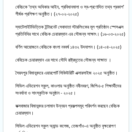
বেবিচকে ‘তথ্য অধিকার আইন, প্রবিধানমালা ও স্ব-প্রণোদিত তথ্য প্রকাশ’
শীর্ষক প্রশিক্ষণ অনুষ্ঠিত। (২৭-০২-২০২৫)
স্যাটেলাইটভিত্তিক ইন্টারনেট সেবাদাতা স্টারলিংকের মূল প্রতিষ্ঠান স্পেসএক্স
প্রতিনিধির সাথে বেবিচক চেয়ারম্যান এর সৌজন্য সাক্ষাৎ। (১৬-০৩-২০২৫)
বর্ণিল আয়োজনে বেবিচকে বাংলা নববর্ষ ১৪৩২ উদযাপন। (১৪-০৪-২০২৫)
বেবিচেক চেয়ারম্যান এর সাথে সৌদি রাষ্ট্রদূতের সৌজন্য সাক্ষাত ।
সৈয়দপুর বিমানবন্দরে এয়ারপোর্ট সিকিউরিটি এক্সারসাইজ ২০২৫ অনুষ্ঠিত।
সিভিল এভিয়েশন স্কুল, কাওলায় অনুষ্ঠিত নবীনবরণ, জিপিএ-৫ শিক্ষার্থীদের
সংবর্ধানা ও সাংস্কৃতিক অনুষ্ঠান - ২০২৫।
কক্সবাজার বিমানবন্দর চলামান উন্নয়ন প্রকল্পসমূহ পরিদর্শন করছেন বেবিচক
চেয়ারম্যান।
সিভিল এভিয়েশন স্কুল অ্যান্ড কলেজ, তেজগাঁও-এ অনুষ্ঠিত বৃক্ষরোপণ