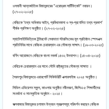
ওসমানী আন্তর্জাতিক বিমানবন্দরের "এরোড্রম সার্টিফিকেট" নবায়ন।
(২৭-০২-২০২৫)
বেবিচকে ‘তথ্য অধিকার আইন, প্রবিধানমালা ও স্ব-প্রণোদিত তথ্য প্রকাশ’
শীর্ষক প্রশিক্ষণ অনুষ্ঠিত। (২৭-০২-২০২৫)
স্যাটেলাইটভিত্তিক ইন্টারনেট সেবাদাতা স্টারলিংকের মূল প্রতিষ্ঠান স্পেসএক্স
প্রতিনিধির সাথে বেবিচক চেয়ারম্যান এর সৌজন্য সাক্ষাৎ। (১৬-০৩-২০২৫)
বর্ণিল আয়োজনে বেবিচকে বাংলা নববর্ষ ১৪৩২ উদযাপন। (১৪-০৪-২০২৫)
বেবিচেক চেয়ারম্যান এর সাথে সৌদি রাষ্ট্রদূতের সৌজন্য সাক্ষাত ।
সৈয়দপুর বিমানবন্দরে এয়ারপোর্ট সিকিউরিটি এক্সারসাইজ ২০২৫ অনুষ্ঠিত।
সিভিল এভিয়েশন স্কুল, কাওলায় অনুষ্ঠিত নবীনবরণ, জিপিএ-৫ শিক্ষার্থীদের
সংবর্ধানা ও সাংস্কৃতিক অনুষ্ঠান - ২০২৫।
কক্সবাজার বিমানবন্দর চলামান উন্নয়ন প্রকল্পসমূহ পরিদর্শন করছেন বেবিচক