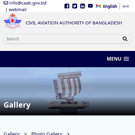
info@caab.gov.bd
English
বাংলা
| webmail
CIVIL AVIATION AUTHORITY OF BANGLADESH
MENU
Gallery
Gallery
Photo Gallery