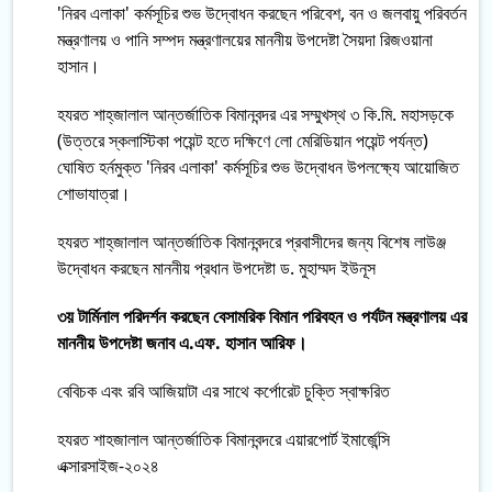
'নিরব এলাকা' কর্মসূচির শুভ উদ্বোধন করছেন পরিবেশ, বন ও জলবায়ু পরিবর্তন
মন্ত্রণালয় ও পানি সম্পদ মন্ত্রণালয়ের মাননীয় উপদেষ্টা সৈয়দা রিজওয়ানা
হাসান।
হযরত শাহ্‌জালাল আন্তর্জাতিক বিমানবন্দর এর সম্মুখস্থ ৩ কি.মি. মহাসড়কে
(উত্তরে স্কলাস্টিকা পয়েন্ট হতে দক্ষিণে লো মেরিডিয়ান পয়েন্ট পর্যন্ত)
ঘোষিত হর্নমুক্ত 'নিরব এলাকা' কর্মসূচির শুভ উদ্বোধন উপলক্ষ্যে আয়োজিত
শোভাযাত্রা।
হযরত শাহ্‌জালাল আন্তর্জাতিক বিমানবন্দরে প্রবাসীদের জন্য বিশেষ লাউঞ্জ
উদ্বোধন করছেন মাননীয় প্রধান উপদেষ্টা ড. মুহাম্মদ ইউনূস
৩য় টার্মিনাল পরিদর্শন করছেন বেসামরিক বিমান পরিবহন ও পর্যটন মন্ত্রণালয় এর
মাননীয় উপদেষ্টা জনাব এ.এফ. হাসান আরিফ।
বেবিচক এবং রবি আজিয়াটা এর সাথে কর্পোরেট চুক্তি স্বাক্ষরিত
হযরত শাহজালাল আন্তর্জাতিক বিমানবন্দরে এয়ারপোর্ট ইমার্জেন্সি
এক্সারসাইজ-২০২৪