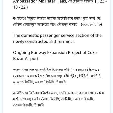
Ambassador Mr. Peter Haas, এঁর সৌজন্য সাক্ষাত । ( 23 -
10 - 22 )
বাংলাদেশে নিযুক্ত ভারতের মান্যবর হাইকমিশনার জনাব প্রনয় ভার্মা এবং
বেবিচক চেয়ারম্যান মহোদয়ের সাথে সৌজন্য সাক্ষাত। (০৩-০১-২০২৩)
The domestic passenger service section of the
newly constructed 3rd Terminal.
Ongoing Runway Expansion Project of Cox's
Bazar Airport.
হযরত শাহজালাল আন্তর্জাতিক বিমানবন্দর পরিদর্শন করছেন বেবিচক এর
চেয়ারম্যান এয়ার ভাইস মার্শাল মোঃ মঞ্জুর কবীর ভূঁইয়া, বিইউপি, এনডিসি,
এনএসডব্লিউসি, এএফডব্লিউসি, পিএসসি
নবনির্মিত ৩য় টার্মিনাল পরিদর্শন করছেন বেবিচক এর চেয়ারম্যান এয়ার ভাইস
মার্শাল মোঃ মঞ্জুর কবীর ভূঁইয়া, বিইউপি, এনডিসি, এনএসডব্লিউসি,
এএফডব্লিউসি, পিএসসি