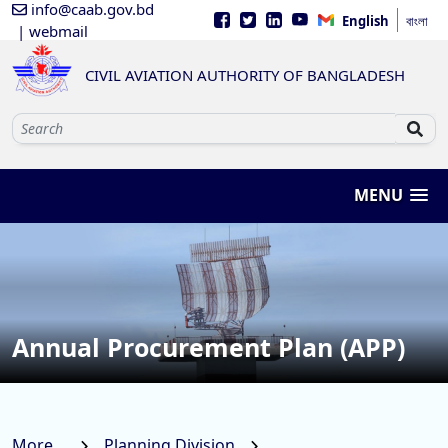
info@caab.gov.bd
English
বাংলা
| webmail
CIVIL AVIATION AUTHORITY OF BANGLADESH
MENU
Annual Procurement Plan (APP)
More...
Planning Division