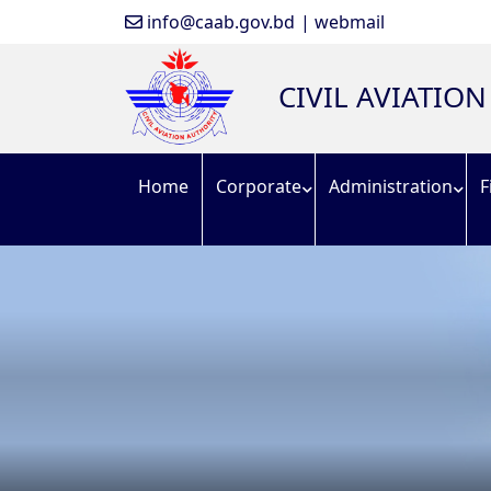
info@caab.gov.bd
| webmail
CIVIL AVIATIO
Home
Corporate
Administration
F