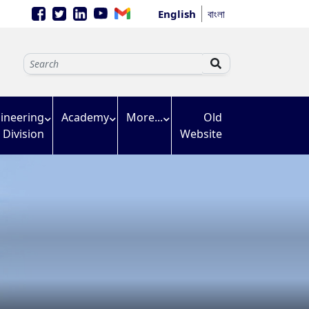
English
বাংলা
ineering
Academy
More...
Old
Division
Website