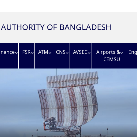
N AUTHORITY OF BANGLADESH
inance
FSR
ATM
CNS
AVSEC
Airports &
Eng
CEMSU