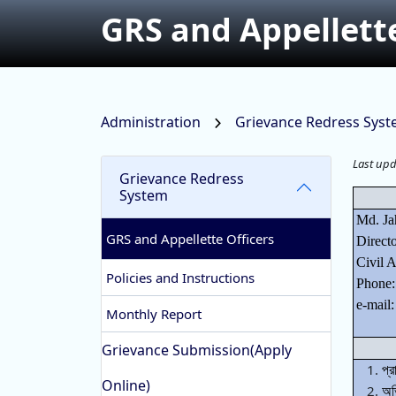
GRS and Appellette
Administration
Grievance Redress Sys
Last up
Grievance Redress
System
Md. Ja
GRS and Appellette Officers
Directo
Civil 
Policies and Instructions
Phone:
e-mail
Monthly Report
Grievance Submission(Apply
প্
Online)
অভ