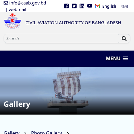
info@caab.gov.bd
English
বাংলা
| webmail
CIVIL AVIATION AUTHORITY OF BANGLADESH
MENU
Gallery
Gallery
Photo Gallery