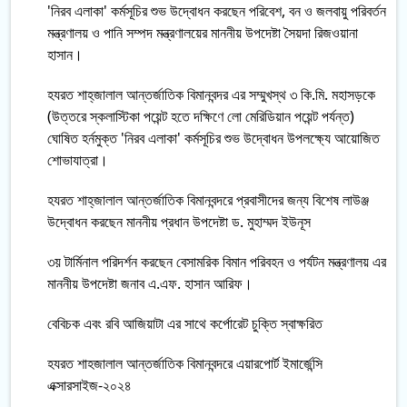
'নিরব এলাকা' কর্মসূচির শুভ উদ্বোধন করছেন পরিবেশ, বন ও জলবায়ু পরিবর্তন
মন্ত্রণালয় ও পানি সম্পদ মন্ত্রণালয়ের মাননীয় উপদেষ্টা সৈয়দা রিজওয়ানা
হাসান।
হযরত শাহ্‌জালাল আন্তর্জাতিক বিমানবন্দর এর সম্মুখস্থ ৩ কি.মি. মহাসড়কে
(উত্তরে স্কলাস্টিকা পয়েন্ট হতে দক্ষিণে লো মেরিডিয়ান পয়েন্ট পর্যন্ত)
ঘোষিত হর্নমুক্ত 'নিরব এলাকা' কর্মসূচির শুভ উদ্বোধন উপলক্ষ্যে আয়োজিত
শোভাযাত্রা।
হযরত শাহ্‌জালাল আন্তর্জাতিক বিমানবন্দরে প্রবাসীদের জন্য বিশেষ লাউঞ্জ
উদ্বোধন করছেন মাননীয় প্রধান উপদেষ্টা ড. মুহাম্মদ ইউনূস
৩য় টার্মিনাল পরিদর্শন করছেন বেসামরিক বিমান পরিবহন ও পর্যটন মন্ত্রণালয় এর
মাননীয় উপদেষ্টা জনাব এ.এফ. হাসান আরিফ।
বেবিচক এবং রবি আজিয়াটা এর সাথে কর্পোরেট চুক্তি স্বাক্ষরিত
হযরত শাহজালাল আন্তর্জাতিক বিমানবন্দরে এয়ারপোর্ট ইমার্জেন্সি
এক্সারসাইজ-২০২৪