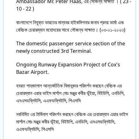
Ambassador Mr. Peter Haas, এঁর সৌজন্য সাক্ষাত । ( 23 -
10 - 22 )
বাংলাদেশে নিযুক্ত ভারতের মান্যবর হাইকমিশনার জনাব প্রনয় ভার্মা এবং
বেবিচক চেয়ারম্যান মহোদয়ের সাথে সৌজন্য সাক্ষাত। (০৩-০১-২০২৩)
The domestic passenger service section of the
newly constructed 3rd Terminal.
Ongoing Runway Expansion Project of Cox's
Bazar Airport.
হযরত শাহজালাল আন্তর্জাতিক বিমানবন্দর পরিদর্শন করছেন বেবিচক এর
চেয়ারম্যান এয়ার ভাইস মার্শাল মোঃ মঞ্জুর কবীর ভূঁইয়া, বিইউপি, এনডিসি,
এনএসডব্লিউসি, এএফডব্লিউসি, পিএসসি
নবনির্মিত ৩য় টার্মিনাল পরিদর্শন করছেন বেবিচক এর চেয়ারম্যান এয়ার ভাইস
মার্শাল মোঃ মঞ্জুর কবীর ভূঁইয়া, বিইউপি, এনডিসি, এনএসডব্লিউসি,
এএফডব্লিউসি, পিএসসি