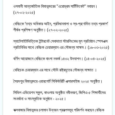
ওসমানী আন্তর্জাতিক বিমানবন্দরের "এরোড্রম সার্টিফিকেট" নবায়ন।
(২৭-০২-২০২৫)
বেবিচকে ‘তথ্য অধিকার আইন, প্রবিধানমালা ও স্ব-প্রণোদিত তথ্য প্রকাশ’
শীর্ষক প্রশিক্ষণ অনুষ্ঠিত। (২৭-০২-২০২৫)
স্যাটেলাইটভিত্তিক ইন্টারনেট সেবাদাতা স্টারলিংকের মূল প্রতিষ্ঠান স্পেসএক্স
প্রতিনিধির সাথে বেবিচক চেয়ারম্যান এর সৌজন্য সাক্ষাৎ। (১৬-০৩-২০২৫)
বর্ণিল আয়োজনে বেবিচকে বাংলা নববর্ষ ১৪৩২ উদযাপন। (১৪-০৪-২০২৫)
বেবিচেক চেয়ারম্যান এর সাথে সৌদি রাষ্ট্রদূতের সৌজন্য সাক্ষাত ।
সৈয়দপুর বিমানবন্দরে এয়ারপোর্ট সিকিউরিটি এক্সারসাইজ ২০২৫ অনুষ্ঠিত।
সিভিল এভিয়েশন স্কুল, কাওলায় অনুষ্ঠিত নবীনবরণ, জিপিএ-৫ শিক্ষার্থীদের
সংবর্ধানা ও সাংস্কৃতিক অনুষ্ঠান - ২০২৫।
কক্সবাজার বিমানবন্দর চলামান উন্নয়ন প্রকল্পসমূহ পরিদর্শন করছেন বেবিচক