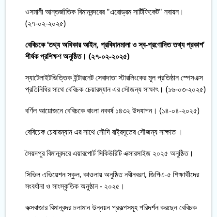
ওসমানী আন্তর্জাতিক বিমানবন্দরের "এরোড্রম সার্টিফিকেট" নবায়ন।
(২৭-০২-২০২৫)
বেবিচকে ‘তথ্য অধিকার আইন, প্রবিধানমালা ও স্ব-প্রণোদিত তথ্য প্রকাশ’
শীর্ষক প্রশিক্ষণ অনুষ্ঠিত। (২৭-০২-২০২৫)
স্যাটেলাইটভিত্তিক ইন্টারনেট সেবাদাতা স্টারলিংকের মূল প্রতিষ্ঠান স্পেসএক্স
প্রতিনিধির সাথে বেবিচক চেয়ারম্যান এর সৌজন্য সাক্ষাৎ। (১৬-০৩-২০২৫)
বর্ণিল আয়োজনে বেবিচকে বাংলা নববর্ষ ১৪৩২ উদযাপন। (১৪-০৪-২০২৫)
বেবিচেক চেয়ারম্যান এর সাথে সৌদি রাষ্ট্রদূতের সৌজন্য সাক্ষাত ।
সৈয়দপুর বিমানবন্দরে এয়ারপোর্ট সিকিউরিটি এক্সারসাইজ ২০২৫ অনুষ্ঠিত।
সিভিল এভিয়েশন স্কুল, কাওলায় অনুষ্ঠিত নবীনবরণ, জিপিএ-৫ শিক্ষার্থীদের
সংবর্ধানা ও সাংস্কৃতিক অনুষ্ঠান - ২০২৫।
কক্সবাজার বিমানবন্দর চলামান উন্নয়ন প্রকল্পসমূহ পরিদর্শন করছেন বেবিচক