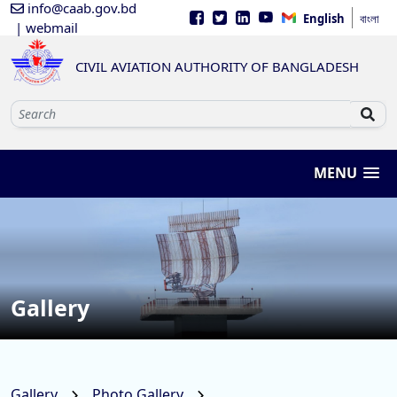
info@caab.gov.bd
English
বাংলা
| webmail
CIVIL AVIATION AUTHORITY OF BANGLADESH
MENU
Gallery
Gallery
Photo Gallery