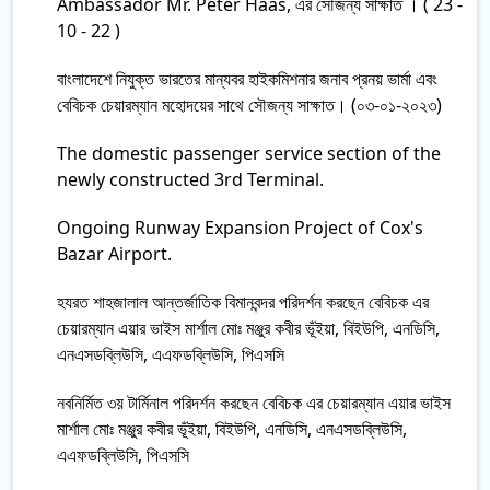
Ambassador Mr. Peter Haas, এঁর সৌজন্য সাক্ষাত । ( 23 -
10 - 22 )
বাংলাদেশে নিযুক্ত ভারতের মান্যবর হাইকমিশনার জনাব প্রনয় ভার্মা এবং
বেবিচক চেয়ারম্যান মহোদয়ের সাথে সৌজন্য সাক্ষাত। (০৩-০১-২০২৩)
The domestic passenger service section of the
newly constructed 3rd Terminal.
Ongoing Runway Expansion Project of Cox's
Bazar Airport.
হযরত শাহজালাল আন্তর্জাতিক বিমানবন্দর পরিদর্শন করছেন বেবিচক এর
চেয়ারম্যান এয়ার ভাইস মার্শাল মোঃ মঞ্জুর কবীর ভূঁইয়া, বিইউপি, এনডিসি,
এনএসডব্লিউসি, এএফডব্লিউসি, পিএসসি
নবনির্মিত ৩য় টার্মিনাল পরিদর্শন করছেন বেবিচক এর চেয়ারম্যান এয়ার ভাইস
মার্শাল মোঃ মঞ্জুর কবীর ভূঁইয়া, বিইউপি, এনডিসি, এনএসডব্লিউসি,
এএফডব্লিউসি, পিএসসি