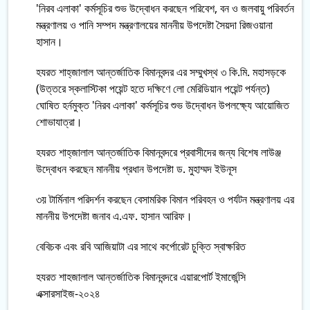
'নিরব এলাকা' কর্মসূচির শুভ উদ্বোধন করছেন পরিবেশ, বন ও জলবায়ু পরিবর্তন
মন্ত্রণালয় ও পানি সম্পদ মন্ত্রণালয়ের মাননীয় উপদেষ্টা সৈয়দা রিজওয়ানা
হাসান।
হযরত শাহ্‌জালাল আন্তর্জাতিক বিমানবন্দর এর সম্মুখস্থ ৩ কি.মি. মহাসড়কে
(উত্তরে স্কলাস্টিকা পয়েন্ট হতে দক্ষিণে লো মেরিডিয়ান পয়েন্ট পর্যন্ত)
ঘোষিত হর্নমুক্ত 'নিরব এলাকা' কর্মসূচির শুভ উদ্বোধন উপলক্ষ্যে আয়োজিত
শোভাযাত্রা।
হযরত শাহ্‌জালাল আন্তর্জাতিক বিমানবন্দরে প্রবাসীদের জন্য বিশেষ লাউঞ্জ
উদ্বোধন করছেন মাননীয় প্রধান উপদেষ্টা ড. মুহাম্মদ ইউনূস
৩য় টার্মিনাল পরিদর্শন করছেন বেসামরিক বিমান পরিবহন ও পর্যটন মন্ত্রণালয় এর
মাননীয় উপদেষ্টা জনাব এ.এফ. হাসান আরিফ।
বেবিচক এবং রবি আজিয়াটা এর সাথে কর্পোরেট চুক্তি স্বাক্ষরিত
হযরত শাহজালাল আন্তর্জাতিক বিমানবন্দরে এয়ারপোর্ট ইমার্জেন্সি
এক্সারসাইজ-২০২৪