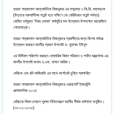
হযরত শাহ্‌জালাল আন্তর্জাতিক বিমানবন্দর এর সম্মুখস্থ ৩ কি.মি. মহাসড়কে
(উত্তরে স্কলাস্টিকা পয়েন্ট হতে দক্ষিণে লো মেরিডিয়ান পয়েন্ট পর্যন্ত)
ঘোষিত হর্নমুক্ত 'নিরব এলাকা' কর্মসূচির শুভ উদ্বোধন উপলক্ষ্যে আয়োজিত
শোভাযাত্রা।
হযরত শাহ্‌জালাল আন্তর্জাতিক বিমানবন্দরে প্রবাসীদের জন্য বিশেষ লাউঞ্জ
উদ্বোধন করছেন মাননীয় প্রধান উপদেষ্টা ড. মুহাম্মদ ইউনূস
৩য় টার্মিনাল পরিদর্শন করছেন বেসামরিক বিমান পরিবহন ও পর্যটন মন্ত্রণালয় এর
মাননীয় উপদেষ্টা জনাব এ.এফ. হাসান আরিফ।
বেবিচক এবং রবি আজিয়াটা এর সাথে কর্পোরেট চুক্তি স্বাক্ষরিত
হযরত শাহজালাল আন্তর্জাতিক বিমানবন্দরে এয়ারপোর্ট ইমার্জেন্সি
এক্সারসাইজ-২০২৪
বেবিচকে বিমান চলাচল সুরক্ষা নিশ্চিতকল্পে করণীয় শীর্ষক কর্মশালা অনুষ্ঠিত।
(০৮-০১-২০২৫)