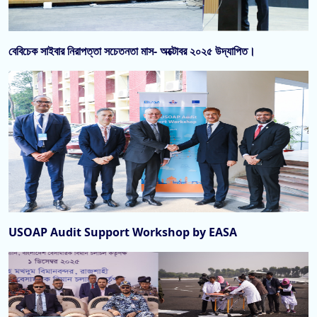
বেবিচেক সাইবার নিরাপত্তা সচেতনতা মাস- অক্টোবর ২০২৫ উদ্‌যাপিত।
USOAP Audit Support Workshop by EASA