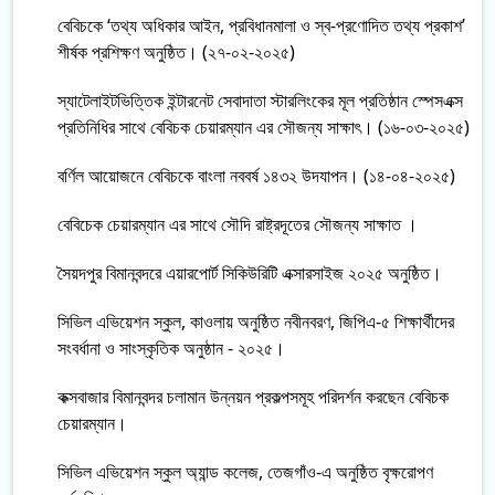
বেবিচকে ‘তথ্য অধিকার আইন, প্রবিধানমালা ও স্ব-প্রণোদিত তথ্য প্রকাশ’
শীর্ষক প্রশিক্ষণ অনুষ্ঠিত। (২৭-০২-২০২৫)
স্যাটেলাইটভিত্তিক ইন্টারনেট সেবাদাতা স্টারলিংকের মূল প্রতিষ্ঠান স্পেসএক্স
প্রতিনিধির সাথে বেবিচক চেয়ারম্যান এর সৌজন্য সাক্ষাৎ। (১৬-০৩-২০২৫)
বর্ণিল আয়োজনে বেবিচকে বাংলা নববর্ষ ১৪৩২ উদযাপন। (১৪-০৪-২০২৫)
বেবিচেক চেয়ারম্যান এর সাথে সৌদি রাষ্ট্রদূতের সৌজন্য সাক্ষাত ।
সৈয়দপুর বিমানবন্দরে এয়ারপোর্ট সিকিউরিটি এক্সারসাইজ ২০২৫ অনুষ্ঠিত।
সিভিল এভিয়েশন স্কুল, কাওলায় অনুষ্ঠিত নবীনবরণ, জিপিএ-৫ শিক্ষার্থীদের
সংবর্ধানা ও সাংস্কৃতিক অনুষ্ঠান - ২০২৫।
কক্সবাজার বিমানবন্দর চলামান উন্নয়ন প্রকল্পসমূহ পরিদর্শন করছেন বেবিচক
চেয়ারম্যান।
সিভিল এভিয়েশন স্কুল অ্যান্ড কলেজ, তেজগাঁও-এ অনুষ্ঠিত বৃক্ষরোপণ