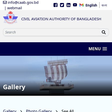
info@caab.gov.bd
English
বাংলা
| webmail
CIVIL AVIATION AUTHORITY OF BANGLADESH
MENU
Gallery
Gallery
Photo Gallery
See All