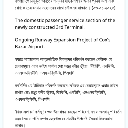
বাংলাদেশে নিযুক্ত ভারতের মান্যবর হাইকমিশনার জনাব প্রনয় ভার্মা এবং
বেবিচক চেয়ারম্যান মহোদয়ের সাথে সৌজন্য সাক্ষাত। (০৩-০১-২০২৩)
The domestic passenger service section of the
newly constructed 3rd Terminal.
Ongoing Runway Expansion Project of Cox's
Bazar Airport.
হযরত শাহজালাল আন্তর্জাতিক বিমানবন্দর পরিদর্শন করছেন বেবিচক এর
চেয়ারম্যান এয়ার ভাইস মার্শাল মোঃ মঞ্জুর কবীর ভূঁইয়া, বিইউপি, এনডিসি,
এনএসডব্লিউসি, এএফডব্লিউসি, পিএসসি
নবনির্মিত ৩য় টার্মিনাল পরিদর্শন করছেন বেবিচক এর চেয়ারম্যান এয়ার ভাইস
মার্শাল মোঃ মঞ্জুর কবীর ভূঁইয়া, বিইউপি, এনডিসি, এনএসডব্লিউসি,
এএফডব্লিউসি, পিএসসি
'নিরব এলাকা' কর্মসূচির শুভ উদ্বোধন করছেন পরিবেশ, বন ও জলবায়ু পরিবর্তন
মন্ত্রণালয় ও পানি সম্পদ মন্ত্রণালয়ের মাননীয় উপদেষ্টা সৈয়দা রিজওয়ানা
হাসান।