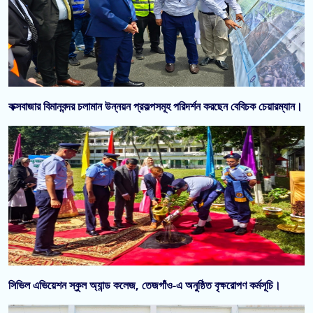
কক্সবাজার বিমানবন্দর চলামান উন্নয়ন প্রকল্পসমূহ পরিদর্শন করছেন বেবিচক চেয়ারম্যান।
সিভিল এভিয়েশন স্কুল অ্যান্ড কলেজ, তেজগাঁও-এ অনুষ্ঠিত বৃক্ষরোপণ কর্মসূচি।