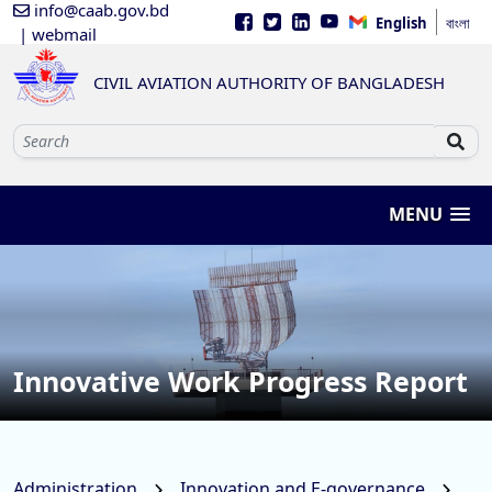
info@caab.gov.bd
English
বাংলা
| webmail
CIVIL AVIATION AUTHORITY OF BANGLADESH
MENU
Innovative Work Progress Report
Administration
Innovation and E-governance