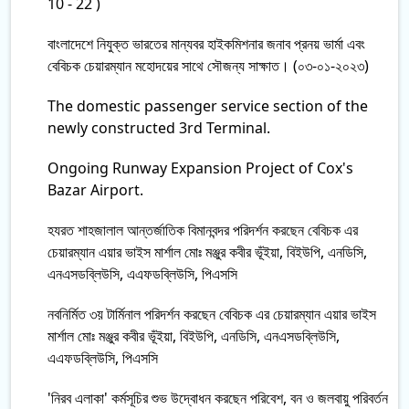
10 - 22 )
বাংলাদেশে নিযুক্ত ভারতের মান্যবর হাইকমিশনার জনাব প্রনয় ভার্মা এবং
বেবিচক চেয়ারম্যান মহোদয়ের সাথে সৌজন্য সাক্ষাত। (০৩-০১-২০২৩)
The domestic passenger service section of the
newly constructed 3rd Terminal.
Ongoing Runway Expansion Project of Cox's
Bazar Airport.
হযরত শাহজালাল আন্তর্জাতিক বিমানবন্দর পরিদর্শন করছেন বেবিচক এর
চেয়ারম্যান এয়ার ভাইস মার্শাল মোঃ মঞ্জুর কবীর ভূঁইয়া, বিইউপি, এনডিসি,
এনএসডব্লিউসি, এএফডব্লিউসি, পিএসসি
নবনির্মিত ৩য় টার্মিনাল পরিদর্শন করছেন বেবিচক এর চেয়ারম্যান এয়ার ভাইস
মার্শাল মোঃ মঞ্জুর কবীর ভূঁইয়া, বিইউপি, এনডিসি, এনএসডব্লিউসি,
এএফডব্লিউসি, পিএসসি
'নিরব এলাকা' কর্মসূচির শুভ উদ্বোধন করছেন পরিবেশ, বন ও জলবায়ু পরিবর্তন