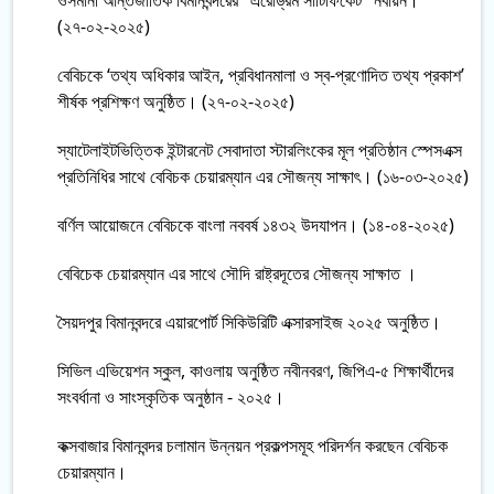
ওসমানী আন্তর্জাতিক বিমানবন্দরের "এরোড্রম সার্টিফিকেট" নবায়ন।
(২৭-০২-২০২৫)
বেবিচকে ‘তথ্য অধিকার আইন, প্রবিধানমালা ও স্ব-প্রণোদিত তথ্য প্রকাশ’
শীর্ষক প্রশিক্ষণ অনুষ্ঠিত। (২৭-০২-২০২৫)
স্যাটেলাইটভিত্তিক ইন্টারনেট সেবাদাতা স্টারলিংকের মূল প্রতিষ্ঠান স্পেসএক্স
প্রতিনিধির সাথে বেবিচক চেয়ারম্যান এর সৌজন্য সাক্ষাৎ। (১৬-০৩-২০২৫)
বর্ণিল আয়োজনে বেবিচকে বাংলা নববর্ষ ১৪৩২ উদযাপন। (১৪-০৪-২০২৫)
বেবিচেক চেয়ারম্যান এর সাথে সৌদি রাষ্ট্রদূতের সৌজন্য সাক্ষাত ।
সৈয়দপুর বিমানবন্দরে এয়ারপোর্ট সিকিউরিটি এক্সারসাইজ ২০২৫ অনুষ্ঠিত।
সিভিল এভিয়েশন স্কুল, কাওলায় অনুষ্ঠিত নবীনবরণ, জিপিএ-৫ শিক্ষার্থীদের
সংবর্ধানা ও সাংস্কৃতিক অনুষ্ঠান - ২০২৫।
কক্সবাজার বিমানবন্দর চলামান উন্নয়ন প্রকল্পসমূহ পরিদর্শন করছেন বেবিচক
চেয়ারম্যান।