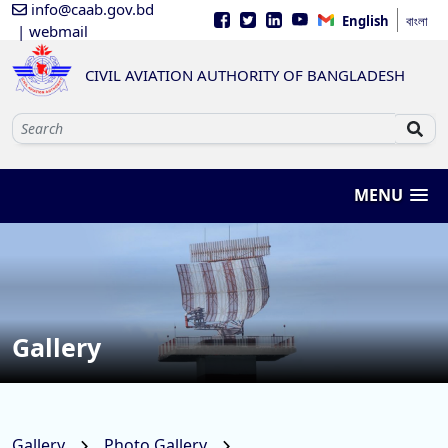
info@caab.gov.bd
English
বাংলা
| webmail
CIVIL AVIATION AUTHORITY OF BANGLADESH
MENU
Gallery
Gallery
Photo Gallery