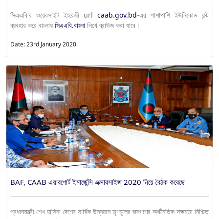
সিএএবি'র ওয়েবসাইট ইংরেজী url
caab.gov.bd
-এর পাশাপাশি ইউনিকোড ফন্ট
ব্যবহার করে বাংলায়
সিএএবি.বাংলা
লিখে ব্রাউজ করা যাবে।
Date: 23rd January 2020
BAF, CAAB এয়ারপোর্ট ইমার্জেন্সি এক্সারসাইজ 2020 নিয়ে বৈঠক করেছে
প্রধানমন্ত্রী শেখ হাসিনা দেশের সার্বিক উন্নয়নে তৃণমূলের জনগণের অর্থনৈতিক সক্ষমতা নিশ্চিত