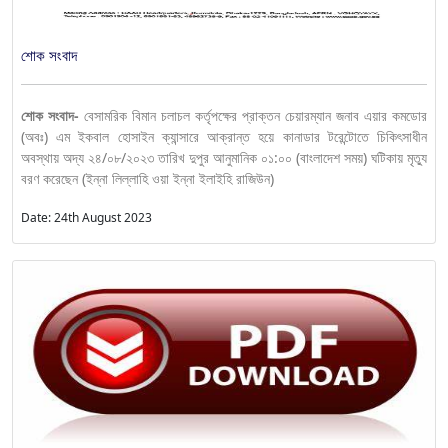
শোক সংবাদ
শোক সংবাদ-
বেসামরিক বিমান চলাচল কর্তৃপক্ষের প্রাক্তন চেয়ারম্যান জনাব এয়ার কমডোর
(অবঃ) এম ইকবাল হোসাইন ক্যান্সারে আক্রান্ত হয়ে কানাডার টরেন্টোতে চিকিৎসাধীন
অবস্থায় অদ্য ২৪/০৮/২০২৩ তারিখ দুপুর আনুমানিক ০১:০০ (বাংলাদেশ সময়) ঘটিকায় মৃত্যু
বরণ করেছেন (ইন্না লিল্লাহি ওয়া ইন্না ইলাইহি রাজিউন)
Date: 24th August 2023