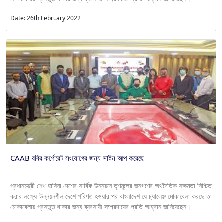
Date: 26th February 2022
CAAB রবির কর্পোরেট সংযোগের জন্য সাইন আপ করেছে
প্রধানমন্ত্রী শেখ হাসিনা দেশের সার্বিক উন্নয়নে তৃণমূলের জনগণের অর্থনৈতিক সক্ষমতা নিশ্চিত
করার লক্ষ্যে উন্নয়নশীল দেশে পরিণত হওয়ার পর বাংলাদেশ যে চ্যালেঞ্জ মোকাবেলা করছে তা
মোকাবেলায় প্রস্তুত থাকার জন্য ব্যবসায়ী সম্প্রদায়ের প্রতি আহ্বান জানিয়েছেন।