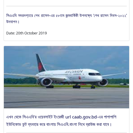
সিএএবি সদরদপ্তরে শেখ রাসেল-এর ৫৮তম জন্মবার্ষিকী উপলক্ষ্যে ‘শেখ রাসেল দিবস-২০২২’
উদযাপন।
Date: 20th October 2019
এখন থেকে সিএএবি'র ওয়েবসাইট ইংরেজী url caab.gov.bd-এর পাশাপাশি
ইউনিকোড ফন্ট ব্যবহার করে বাংলায় সিএএবি.বাংলা লিখে ব্রাউজ করা যাবে।