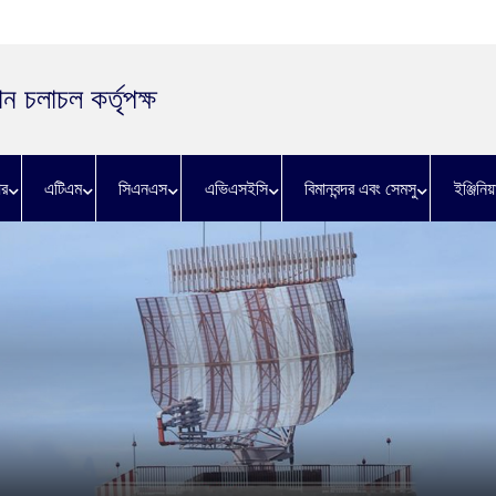
ন চলাচল কর্তৃপক্ষ
র
এটিএম
সিএনএস
এভিএসইসি
বিমানবন্দর এবং সেমসু
ইঞ্জিনিয