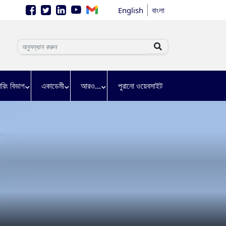
English
বাংলা
়ারিং বিভাগ
একাডেমী
আরও...
পুরানো ওয়েবসাইট