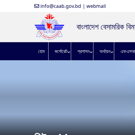
info@caab.gov.bd
| webmail
বাংলাদেশ বেসামরিক বিমা
হোম
কর্পোরেট
প্রশাসন
অর্থায়ন
এফএসআ