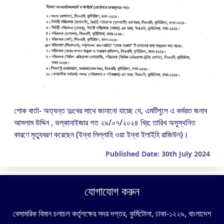
শোক বার্তা- অত্যন্ত দুঃখের সাথে জানানো যাচ্ছে যে, এমটিপুলে এ কর্মরত জনাব
আসলাম উদ্দিন , ভল্কানাইজার গত ২৯/০৭/২০২৪ খ্রি: তারিখ অসুস্থনিত
কারণে মৃত্যুবরণ করেছেন (ইন্না লিল্লাহি ওয়া ইন্না ইলাইহি রাজিউন)।
Published Date: 30th July 2024
যোগাযোগ করুন
বেসামরিক বিমান চলাচল কর্তৃপক্ষের সদর দপ্তর, কুর্মিটোলা, ঢাকা-১২২৯, বাংলাদেশ