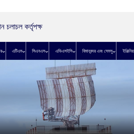
ন চলাচল কর্তৃপক্ষ
র
এটিএম
সিএনএস
এভিএসইসি
বিমানবন্দর এবং সেমসু
ইঞ্জিনিয