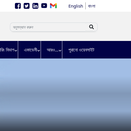
English
বাংলা
়ারিং বিভাগ
একাডেমী
আরও...
পুরানো ওয়েবসাইট