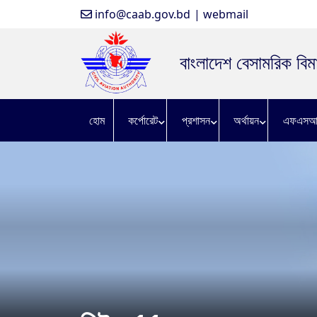
info@caab.gov.bd
| webmail
বাংলাদেশ বেসামরিক বিমা
হোম
কর্পোরেট
প্রশাসন
অর্থায়ন
এফএসআ